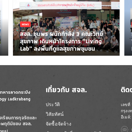
NEWS
สจล. ชุมพร ผนึกกำลัง 3 คณะวิทย์
สุขภาพ เดินหน้าโครงการ “Living
Lab” ลงพื้นที่ดูแลสุขภาพชุมชน
เกี่ยวกับ สจล.
ติด
ประวัติ
เลขที
กรุงเ
วิสัยทัศน์
อีเมล
องเรียนการทุจริตและ
จัดซื้อจัดจ้าง
ะพฤติมิชอบ สจล.
Imag
peal