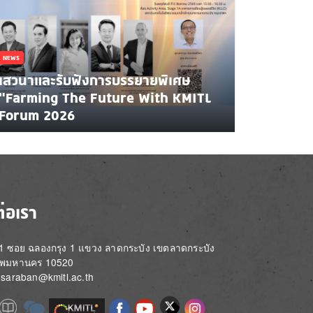
NEWS
เสวนาและรับฟังการบรรยายพิเศษ
"Farming The Future With KMITL
Forum 2026
ต่อเรา
่ 1 ซอย ฉลองกรุง 1 แขวง ลาดกระบัง เขตลาดกระบัง
ทพมหานคร 10520
์: saraban@kmitl.ac.th
Image
e
Image
Image
Image
Image
Image
Image