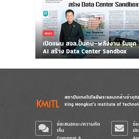
NEWS
เปิดแผน สจล.ปั้นคน-พลังงาน รับยุค
AI สร้าง Data Center Sandbox
Image
Image
ข้อเสนอแนะ/ความคิด
ร้
เห็น
ปร
Comment &
Ap