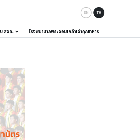
EN
TH
กับ สจล.
โรงพยาบาลพระจอมเกล้าเจ้าคุณทหาร