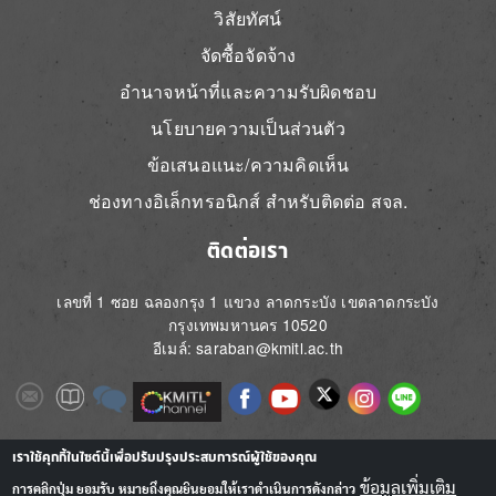
วิสัยทัศน์
จัดซื้อจัดจ้าง
อำนาจหน้าที่และความรับผิดชอบ
นโยบายความเป็นส่วนตัว
ข้อเสนอแนะ/ความคิดเห็น
ช่องทางอิเล็กทรอนิกส์ สำหรับติดต่อ สจล.
ติดต่อเรา
เลขที่ 1 ซอย ฉลองกรุง 1 แขวง ลาดกระบัง เขตลาดกระบัง
กรุงเทพมหานคร 10520
อีเมล์: saraban@kmitl.ac.th
Image
Image
Image
Image
Image
Image
Image
Image
Image
Image
Image
เราใช้คุกกี้ในไซต์นี้เพื่อปรับปรุงประสบการณ์ผู้ใช้ของคุณ
ข้อมูลเพิ่มเติม
การคลิกปุ่ม ยอมรับ หมายถึงคุณยินยอมให้เราดำเนินการดังกล่าว