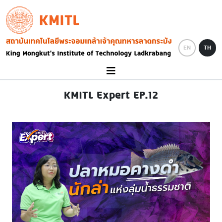
Skip to main content
KMITL
Image
EN
TH
KMITL Expert EP.12