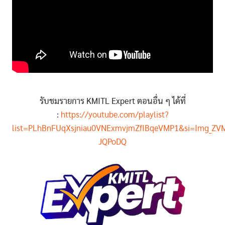
รับชมรายการ KMITL Expert ตอนอื่น ๆ ได้ที่
:
https://youtube.com/playlist?
list=PLhBnFUqXsjniau0VNExmvjmZfIBqeVMP1&si=Img_ZVM
JQPoDQ