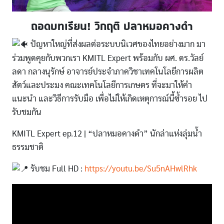
ถอดบทเรียน! วิกฤติ ปลาหมอคางดำ
ปัญหาใหญ่ที่ส่งผลต่อระบบนิเวศของไทยอย่างมาก มา
ร่วมพูดคุยกับพวกเรา KMITL Expert พร้อมกับ ผศ. ดร.วัลย์
ลดา กลางนุรักษ์ อาจารย์ประจำภาควิชาเทคโนโลยีการผลิต
สัตว์และประมง คณะเทคโนโลยีการเกษตร ที่จะมาให้คำ
แนะนำ และวิธีการรับมือ เพื่อไม่ให้เกิดเหตุการณ์นี้ซ้ำรอย ไป
รับชมกัน
KMITL Expert ep.12 | “ปลาหมอคางดำ” นักล่าแห่งลุ่มน้ำ
ธรรมชาติ
รับชม Full HD :
https://youtu.be/Su5nAHwlRhk