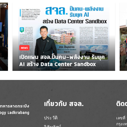
NEWS
เปิดแผน สจล.ปั้นคน-พลังงาน รับยุค
AI สร้าง Data Center Sandbox
เกี่ยวกับ สจล.
ติด
ประวัติ
เลขที
กรุงเ
วิสัยทัศน์