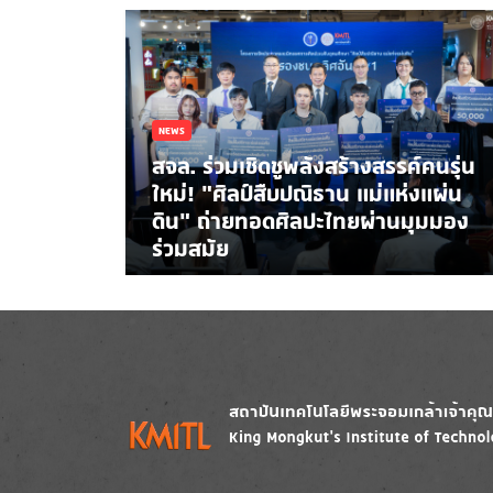
NEWS
สจล. ร่วมเชิดชูพลังสร้างสรรค์คนรุ่น
ใหม่! “ศิลป์สืบปณิธาน แม่แห่งแผ่น
ดิน” ถ่ายทอดศิลปะไทยผ่านมุมมอง
ร่วมสมัย
Image
Image