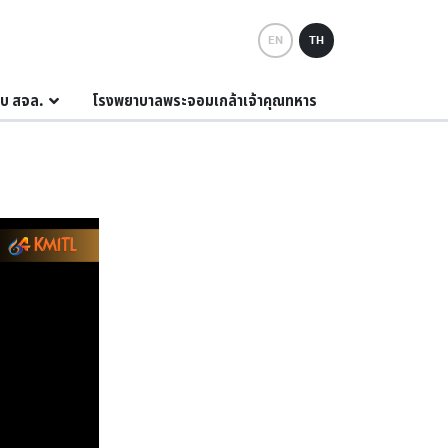
EN
TH
กับ สจล.
โรงพยาบาลพระจอมเกล้าเจ้าคุณทหาร