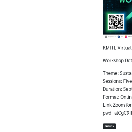
KMITL Virtual
Workshop Deta
Theme: Sustai
Sessions: Five
Duration: Sep
Format: Onlin
Link Zoom fo
pwd=alCgC9I
ENERGY