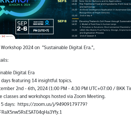
 Workshop 2024 on "Sustainable Digital Era.",
ils:
nable Digital Era
 days featuring 14 insightful topics.
tember 2nd - 6th, 2024 (1:00 PM - 4:30 PM UTC+07:00 / BKK T
e classes and workshops hosted via Zoom Meeting.
r 5 days: https://zoom.us/j/94909179779?
FRaX5nw5RsESAT04qHa3Yfy.1