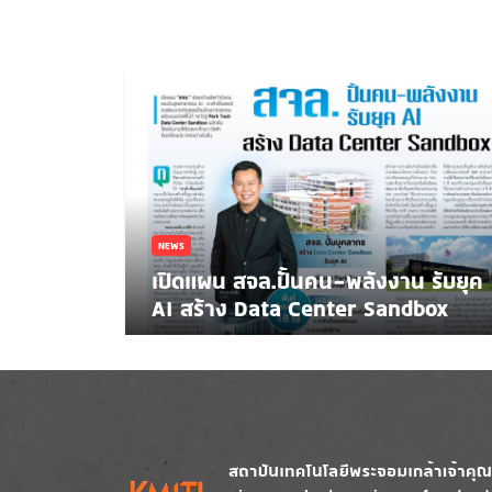
NEWS
เปิดแผน สจล.ปั้นคน-พลังงาน รับยุค
AI สร้าง Data Center Sandbox
Image
Image