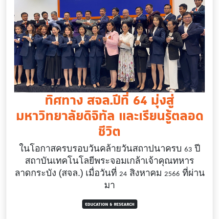
ทิศทาง สจล.ปีที่ 64 มุ่งสู่
มหาวิทยาลัยดิจิทัล และเรียนรู้ตลอด
ชีวิต
ในโอกาสครบรอบวันคล้ายวันสถาปนาครบ
ปี
63
สถาบันเทคโนโลยีพระจอมเกล้าเจ้าคุณทหาร
ลาดกระบัง (สจล.) เมื่อวันที่
สิงหาคม
ที่ผ่าน
24
2566
มา
EDUCATION & RESEARCH