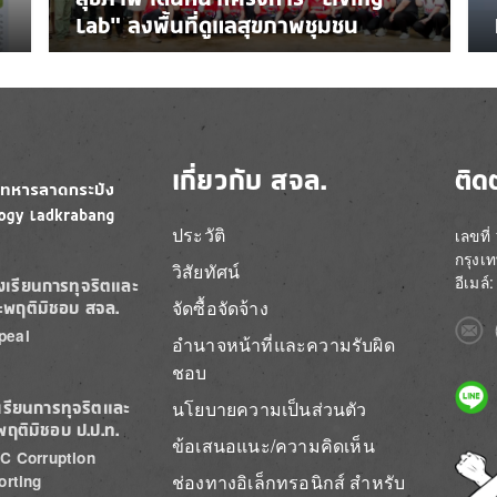
Lab” ลงพื้นที่ดูแลสุขภาพชุมชน
เกี่ยวกับ สจล.
ติด
ประวัติ
เลขที
กรุงเ
วิสัยทัศน์
อีเมล
องเรียนการทุจริตและ
จัดซื้อจัดจ้าง
ะพฤติมิชอบ สจล.
Imag
peal
อำนาจหน้าที่และความรับผิด
ชอบ
Imag
นโยบายความเป็นส่วนตัว
เรียนการทุจริตและ
พฤติมิชอบ ป.ป.ท.
ข้อเสนอแนะ/ความคิดเห็น
C Corruption
Imag
ช่องทางอิเล็กทรอนิกส์ สำหรับ
orting