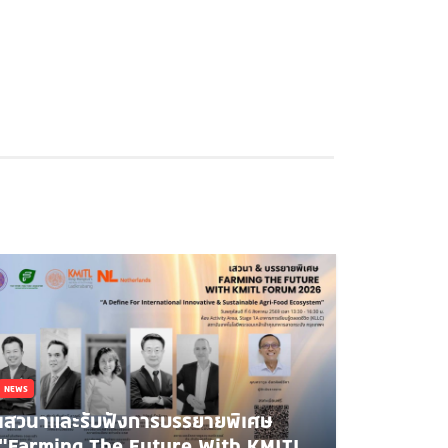
NEWS
เสวนาและรับฟังการบรรยายพิเศษ
"Farming The Future With KMITL