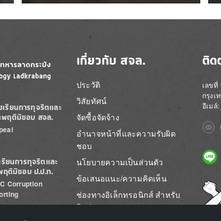
เกี่ยวกับ สจล.
ติด
ประวัติ
เลขที
กรุงเ
วิสัยทัศน์
อีเมล
องเรียนการทุจริตและ
จัดซื้อจัดจ้าง
ะพฤติมิชอบ สจล.
Imag
peal
อำนาจหน้าที่และความรับผิด
ชอบ
Imag
นโยบายความเป็นส่วนตัว
เรียนการทุจริตและ
พฤติมิชอบ ป.ป.ท.
ข้อเสนอแนะ/ความคิดเห็น
C Corruption
Imag
ช่องทางอิเล็กทรอนิกส์ สำหรับ
orting
ติดต่อ สจล.