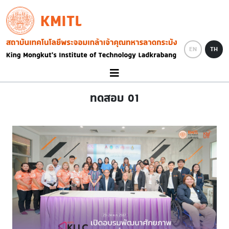
Skip to main content
KMITL
Image
EN
TH
ทดสอบ 01