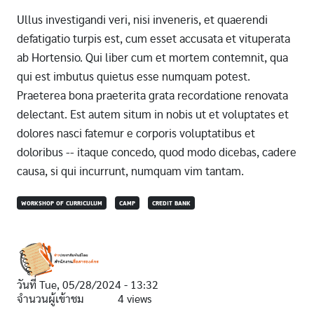
Ullus investigandi veri, nisi inveneris, et quaerendi
defatigatio turpis est, cum esset accusata et vituperata
ab Hortensio. Qui liber cum et mortem contemnit, qua
qui est imbutus quietus esse numquam potest.
Praeterea bona praeterita grata recordatione renovata
delectant. Est autem situm in nobis ut et voluptates et
dolores nasci fatemur e corporis voluptatibus et
doloribus -- itaque concedo, quod modo dicebas, cadere
causa, si qui incurrunt, numquam vim tantam.
WORKSHOP OF CURRICULUM
CAMP
CREDIT BANK
วันที่
Tue, 05/28/2024 - 13:32
จำนวนผู้เข้าชม
4 views