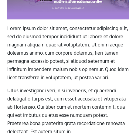
Lorem ipsum dolor sit amet, consectetur adipiscing elit,
sed do eiusmod tempor incididunt ut labore et dolore
magnam aliquam quaerat voluptatem. Ut enim aeque
doleamus animo, cum corpore dolemus, fieri tamen
permagna accessio potest, si aliquod aeternum et
infinitum impendere malum nobis opinemur. Quod idem
licet transferre in voluptatem, ut postea variari.
Ullus investigandi veri, nisi inveneris, et quaerendi
defatigatio turpis est, cum esset accusata et vituperata
ab Hortensio. Qui liber cum et mortem contemnit, qua
qui est imbutus quietus esse numquam potest.
Praeterea bona praeterita grata recordatione renovata
delectant. Est autem situm in.