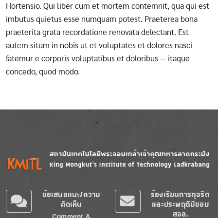
Hortensio. Qui liber cum et mortem contemnit, qua qui est
imbutus quietus esse numquam potest. Praeterea bona
praeterita grata recordatione renovata delectant. Est
autem situm in nobis ut et voluptates et dolores nasci
fatemur e corporis voluptatibus et doloribus -- itaque
concedo, quod modo.
Image
Image
ข้อเสนอแนะ/ความ
ร้องเรียนการทุจริต
คิดเห็น
และประพฤติมิชอบ
สจล.
Comment &