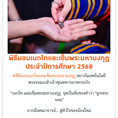
พิธีมอบเนกไทและเข็มพระมหามงกุฎ
ประจำปีการศึกษา 2568
#พิธีมอบเนกไทและเข็มพระมหามงกุฎ
สถาบันเทคโนโลยี
พระจอมเกล้าเจ้าคุณทหารลาดกระบัง
“เนกไท และเข็มพระมหามงกุฎ จุดเริ่มต้นของคำว่า "ลูกพระ
จอม"
จากมือคณาจารย์… สู่หัวใจของน้องใหม่