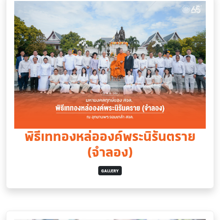
พิธีเททองหล่อองค์พระนิรันตราย
(จำลอง)
GALLERY