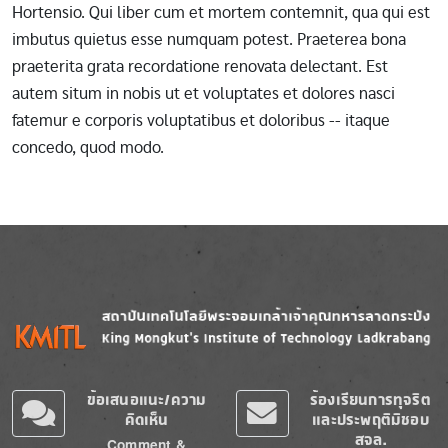
Hortensio. Qui liber cum et mortem contemnit, qua qui est
imbutus quietus esse numquam potest. Praeterea bona
praeterita grata recordatione renovata delectant. Est
autem situm in nobis ut et voluptates et dolores nasci
fatemur e corporis voluptatibus et doloribus -- itaque
concedo, quod modo.
Image
Image
ข้อเสนอแนะ/ความ
ร้องเรียนการทุจริต
คิดเห็น
และประพฤติมิชอบ
สจล.
Comment &