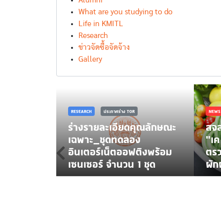
Alumni
What are you studying to do
Life in KMITL
Research
ข่าวจัดซื้อจัดจ้าง
Gallery
RESEARCH
ประกาศร่าง TOR
NEWS
ร่างรายละเอียดคุณลักษณะ
สจล
เฉพาะ_ชุดทดลอง
"เค
ิเจนกำลัง
อินเตอร์เน็ตออฟติงพร้อม
ตรว
เซนเซอร์ จำนวน 1 ชุด
ผั