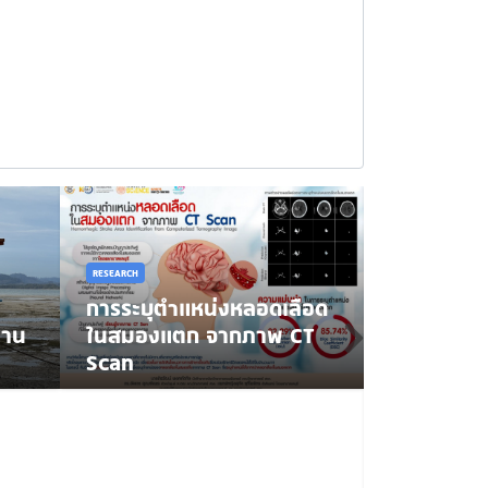
RESEARCH
การระบุตำแหน่งหลอดเลือด
งาน
ในสมองแตก จากภาพ CT
Scan
RESEARCH
KMITL Ac
Journals