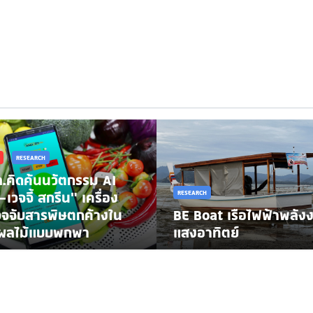
RESEARCH
.คิดค้นนวัตกรรม AI
-เวจจี้ สกรีน" เครื่อง
RESEARCH
จจับสารพิษตกค้างใน
BE Boat เรือไฟฟ้าพลัง
กผลไม้แบบพกพา
แสงอาทิตย์