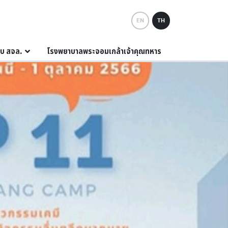
EN
TH
กับ สจล.
โรงพยาบาลพระจอมเกล้าเจ้าคุณทหาร