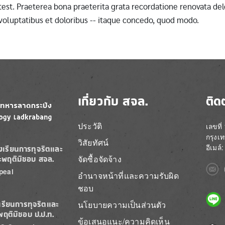
st. Praeterea bona praeterita grata recordatione renovata dele
 voluptatibus et doloribus -- itaque concedo, quod modo.
เกี่ยวกับ สจล.
ติด
ประวัติ
เลขที
กรุงเ
วิสัยทัศน์
อีเมล
องเรียนการทุจริตและ
จัดซื้อจัดจ้าง
ะพฤติมิชอบ สจล.
Imag
peal
อำนาจหน้าที่และความรับผิด
ชอบ
Imag
นโยบายความเป็นส่วนตัว
เรียนการทุจริตและ
พฤติมิชอบ ป.ป.ท.
ข้อเสนอแนะ/ความคิดเห็น