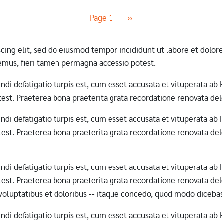
Next page
Page 1
››
scing elit, sed do eiusmod tempor incididunt ut labore et dol
mus, fieri tamen permagna accessio potest.
erendi defatigatio turpis est, cum esset accusata et vituperata 
st. Praeterea bona praeterita grata recordatione renovata dele
erendi defatigatio turpis est, cum esset accusata et vituperata 
st. Praeterea bona praeterita grata recordatione renovata dele
erendi defatigatio turpis est, cum esset accusata et vituperata 
st. Praeterea bona praeterita grata recordatione renovata dele
 voluptatibus et doloribus -- itaque concedo, quod modo diceba
erendi defatigatio turpis est, cum esset accusata et vituperata 