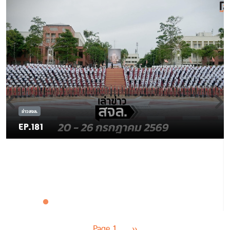
ข่าวสจล.
EP.181
Pagination
Next page
Page 1
››