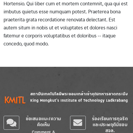
Hortensio. Qui liber cum et mortem contemnit, qua qui est
imbutus quietus esse numquam potest. Praeterea bona
praeterita grata recordatione renovata delectant. Est
autem situm in nobis ut et voluptates et dolores nasci
fatemur e corporis voluptatibus et doloribus -- itaque
concedo, quod modo.
Image
Image
ข้อเสนอแนะ/ความ
ร้องเรียนการทุจริต
คิดเห็น
และประพฤติมิชอบ
สจล.
Comment &