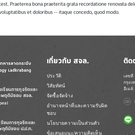
st. Praeterea bona praeterita grata recordatione renovata dele
 voluptatibus et doloribus -- itaque concedo, quod modo.
เกี่ยวกับ สจล.
ติด
ประวัติ
เลขที
กรุงเ
วิสัยทัศน์
อีเมล
องเรียนการทุจริตและ
จัดซื้อจัดจ้าง
ะพฤติมิชอบ สจล.
Imag
peal
อำนาจหน้าที่และความรับผิด
ชอบ
Imag
นโยบายความเป็นส่วนตัว
เรียนการทุจริตและ
พฤติมิชอบ ป.ป.ท.
ข้อเสนอแนะ/ความคิดเห็น