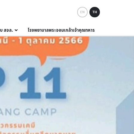
EN
TH
กับ สจล.
โรงพยาบาลพระจอมเกล้าเจ้าคุณทหาร