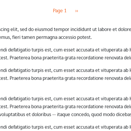
Next page
Page 1
››
scing elit, sed do eiusmod tempor incididunt ut labore et dol
mus, fieri tamen permagna accessio potest.
erendi defatigatio turpis est, cum esset accusata et vituperata 
st. Praeterea bona praeterita grata recordatione renovata dele
erendi defatigatio turpis est, cum esset accusata et vituperata 
st. Praeterea bona praeterita grata recordatione renovata dele
erendi defatigatio turpis est, cum esset accusata et vituperata 
st. Praeterea bona praeterita grata recordatione renovata dele
 voluptatibus et doloribus -- itaque concedo, quod modo diceba
erendi defatigatio turpis est, cum esset accusata et vituperata 