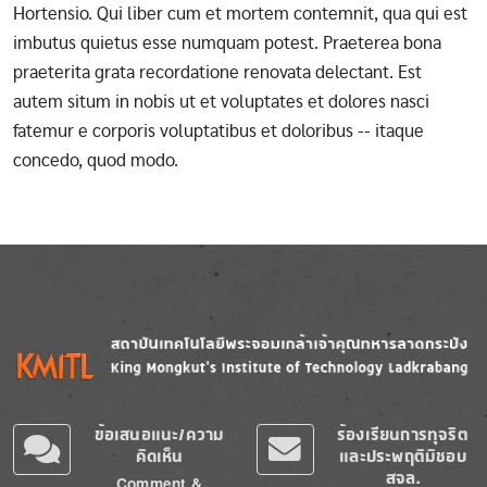
Hortensio. Qui liber cum et mortem contemnit, qua qui est
imbutus quietus esse numquam potest. Praeterea bona
praeterita grata recordatione renovata delectant. Est
autem situm in nobis ut et voluptates et dolores nasci
fatemur e corporis voluptatibus et doloribus -- itaque
concedo, quod modo.
Image
Image
ข้อเสนอแนะ/ความ
ร้องเรียนการทุจริต
คิดเห็น
และประพฤติมิชอบ
สจล.
Comment &