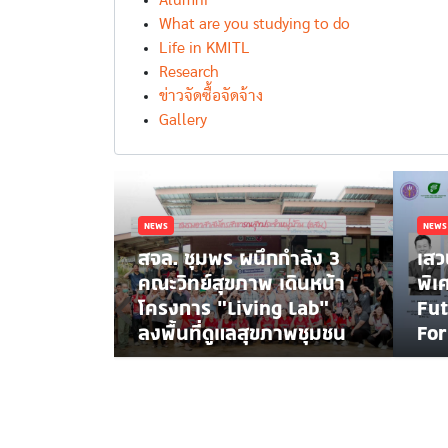
Alumni
What are you studying to do
Life in KMITL
Research
ข่าวจัดซื้อจัดจ้าง
Gallery
NEWS
NEWS
สจล. ชุมพร ผนึกกำลัง 3
เสว
นคน-
คณะวิทย์สุขภาพ เดินหน้า
พิเ
I สร้าง
โครงการ “Living Lab”
Fut
andbox
ลงพื้นที่ดูแลสุขภาพชุมชน
Fo