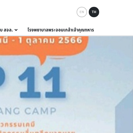
EN
TH
กับ สจล.
โรงพยาบาลพระจอมเกล้าเจ้าคุณทหาร