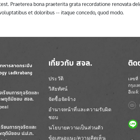
st. Praeterea bona praeterita grata recordatione renovata dele
 voluptatibus et doloribus -- itaque concedo, quod modo.
เกี่ยวกับ สจล.
ติด
ประวัติ
เลขที
กรุงเ
วิสัยทัศน์
อีเมล
องเรียนการทุจริตและ
จัดซื้อจัดจ้าง
ะพฤติมิชอบ สจล.
Imag
peal
อำนาจหน้าที่และความรับผิด
ชอบ
Imag
นโยบายความเป็นส่วนตัว
เรียนการทุจริตและ
พฤติมิชอบ ป.ป.ท.
ข้อเสนอแนะ/ความคิดเห็น