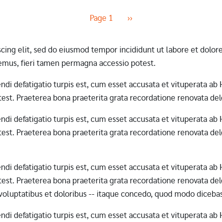
Next page
Page 1
››
scing elit, sed do eiusmod tempor incididunt ut labore et dol
mus, fieri tamen permagna accessio potest.
erendi defatigatio turpis est, cum esset accusata et vituperata 
st. Praeterea bona praeterita grata recordatione renovata dele
erendi defatigatio turpis est, cum esset accusata et vituperata 
st. Praeterea bona praeterita grata recordatione renovata dele
erendi defatigatio turpis est, cum esset accusata et vituperata 
st. Praeterea bona praeterita grata recordatione renovata dele
 voluptatibus et doloribus -- itaque concedo, quod modo diceba
erendi defatigatio turpis est, cum esset accusata et vituperata 