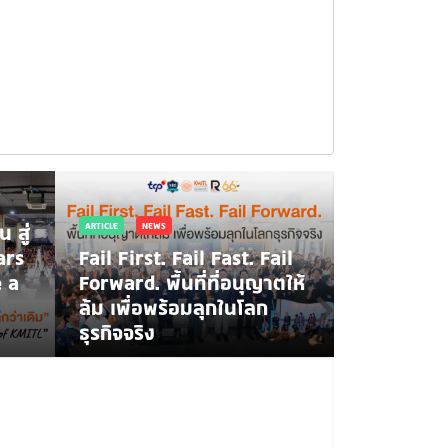
 สู่
ARTICLE
NEWS
ars
Fail First. Fail Fast. Fail
 a
Forward. พื้นที่ที่อนุญาตให้
ล้ม เพื่อพร้อมลุกในโลก
ธุรกิจจริง
NEWS
สจล. ร่วมพ
ปฏิญาณเพื
ที่ดีและพล