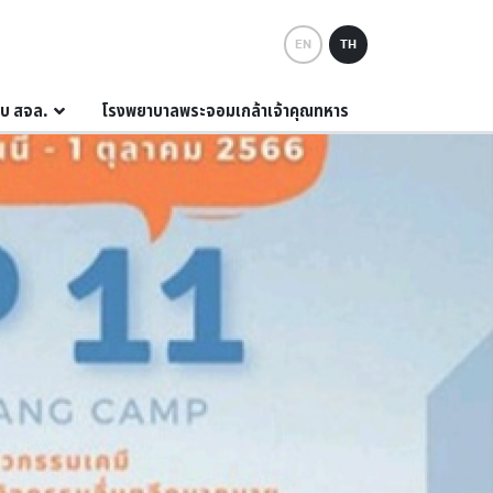
EN
TH
กับ สจล.
โรงพยาบาลพระจอมเกล้าเจ้าคุณทหาร