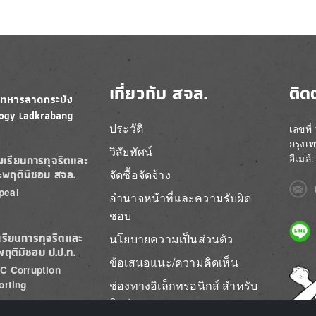
เกี่ยวกับ สจล.
ติด
ประวัติ
เลขที
กรุงเ
วิสัยทัศน์
อีเมล
องเรียนการทุจริตและ
จัดซื้อจัดจ้าง
ะพฤติมิชอบ สจล.
Imag
peal
อำนาจหน้าที่และความรับผิด
ชอบ
Imag
นโยบายความเป็นส่วนตัว
เรียนการทุจริตและ
พฤติมิชอบ ป.ป.ท.
ข้อเสนอแนะ/ความคิดเห็น
C Corruption
Imag
ช่องทางอิเล็กทรอนิกส์ สำหรับ
orting
ติดต่อ สจล.