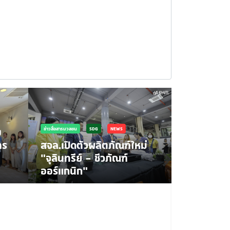
ง
ข่าวสื่อสารมวลชน
SDG
NEWS
การ
สจล.เปิดตัวผลิตภัณฑ์ใหม่
“จุลินทรีย์ – ชีวภัณฑ์
ออร์แกนิก”
SDG
NEWS
ขอเชิญทุก
ไอเดียนวั