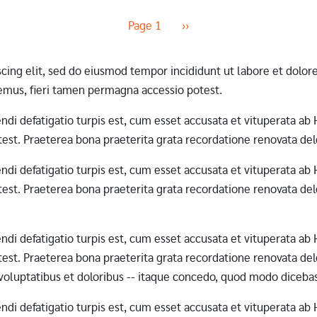
Next page
Page 1
››
scing elit, sed do eiusmod tempor incididunt ut labore et dol
mus, fieri tamen permagna accessio potest.
erendi defatigatio turpis est, cum esset accusata et vituperata 
st. Praeterea bona praeterita grata recordatione renovata dele
erendi defatigatio turpis est, cum esset accusata et vituperata 
st. Praeterea bona praeterita grata recordatione renovata dele
erendi defatigatio turpis est, cum esset accusata et vituperata 
st. Praeterea bona praeterita grata recordatione renovata dele
 voluptatibus et doloribus -- itaque concedo, quod modo diceba
erendi defatigatio turpis est, cum esset accusata et vituperata 