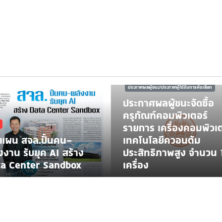
ARTICLE
ข่าวจัดซื้อจัดจ้าง
ประกาศผลผู้ชนะ/ประกาศผู้ได้รับการคัดเลือก
ประกาศผลผู้ชนะจัดซื้อ
ครุภัณฑ์คอมพิวเตอร์
รายการ เครื่องคอมพิวเต
ดแผน สจล.ปั้นคน-
เทคโนโลยีควอนตัม
งงาน รับยุค AI สร้าง
ประสิทธิภาพสูง จำนวน 
a Center Sandbox
เครื่อง