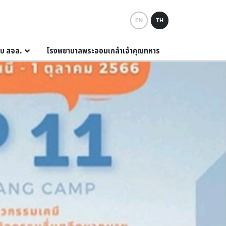
EN
TH
กับ สจล.
โรงพยาบาลพระจอมเกล้าเจ้าคุณทหาร