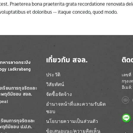
st. Praeterea bona praeterita grata recordatione renovata dele
 voluptatibus et doloribus -- itaque concedo, quod modo.
เกี่ยวกับ สจล.
ติด
ประวัติ
เลขที
กรุงเ
วิสัยทัศน์
อีเมล
องเรียนการทุจริตและ
จัดซื้อจัดจ้าง
ะพฤติมิชอบ สจล.
Imag
peal
อำนาจหน้าที่และความรับผิด
ชอบ
Imag
นโยบายความเป็นส่วนตัว
เรียนการทุจริตและ
พฤติมิชอบ ป.ป.ท.
ข้อเสนอแนะ/ความคิดเห็น